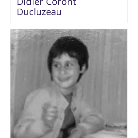
Didier Coront
Ducluzeau