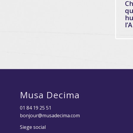
Ch
qu
h
l’A
Musa Decima
01 84 19 25 51
bonjour@musadecima.com
Siege social