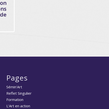
ion
ons
 de
Pages
Sémin’Art
Reflet Singulier
Formation
L’Art en action