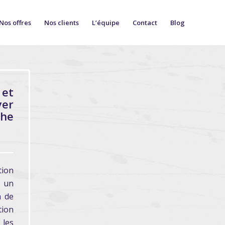
Nos offres
Nos clients
L’équipe
Contact
Blog
et
yer
he
tion
r un
a de
tion
 les