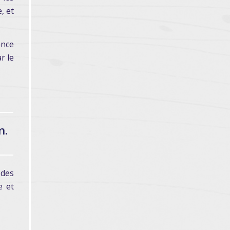
, et
ence
r le
n.
 des
e et