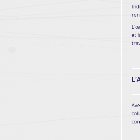
Ind
ren
L’œ
et 
trav
L’
Ave
col
con