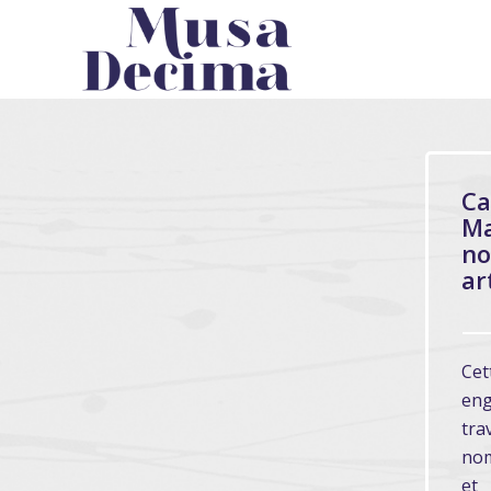
C
M
n
ar
Cet
eng
tra
nom
et 