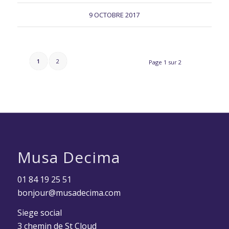
9 OCTOBRE 2017
1
2
Page 1 sur 2
Musa Decima
01 84 19 25 51
bonjour@musadecima.com
Siege social
3 chemin de St Cloud